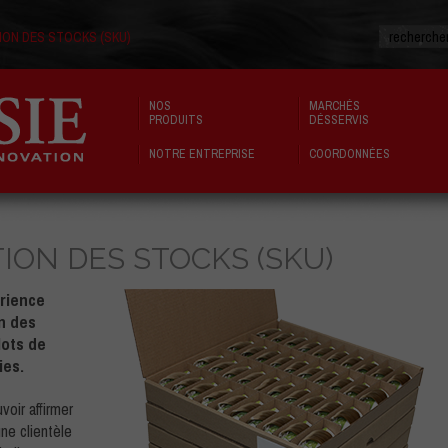
ION DES STOCKS (SKU)
NOS
MARCHÉS
PRODUITS
DÉSSERVIS
NOTRE ENTREPRISE
COORDONNÉES
ION DES STOCKS (SKU)
érience
on des
lots de
ies.
voir affirmer
ne clientèle