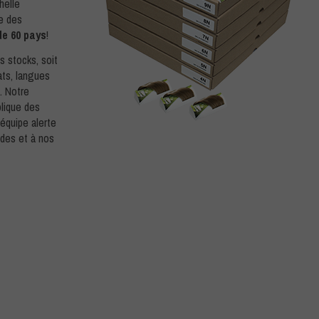
helle
re des
de 60 pays
!
s stocks, soit
mats, langues
s. Notre
plique des
 équipe alerte
odes et à nos