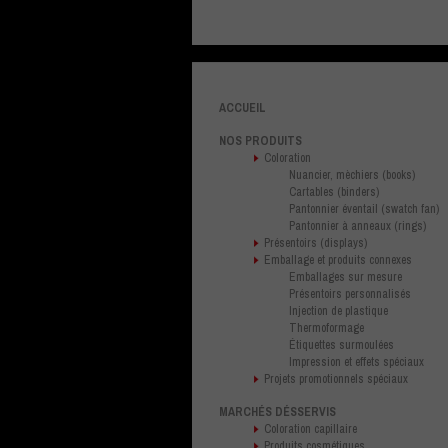
ACCUEIL
NOS PRODUITS
Coloration
Nuancier, mèchiers (books)
Cartables (binders)
Pantonnier éventail (swatch fan)
Pantonnier à anneaux (rings)
Présentoirs (displays)
Emballage et produits connexes
Emballages sur mesure
Présentoirs personnalisés
Injection de plastique
Thermoformage
Étiquettes surmoulées
Impression et effets spéciaux
Projets promotionnels spéciaux
MARCHÉS DÉSSERVIS
Coloration capillaire
Produits cosmétiques