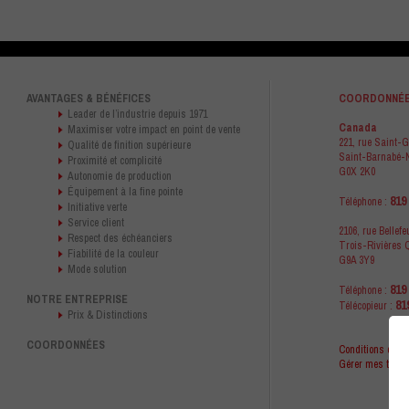
AVANTAGES & BÉNÉFICES
COORDONNÉ
Leader de l’industrie depuis 1971
Canada
Maximiser votre impact en point de vente
221, rue Saint-
Qualité de finition supérieure
Saint-Barnabé-
Proximité et complicité
G0X 2K0
Autonomie de production
Équipement à la fine pointe
819
Téléphone :
Initiative verte
Service client
2106, rue Bellefeu
Respect des échéanciers
Trois-Rivières
Fiabilité de la couleur
G9A 3Y9
Mode solution
819
Téléphone :
NOTRE ENTREPRISE
81
Télécopieur :
Prix & Distinctions
COORDONNÉES
Conditions d’util
Gérer mes témoi