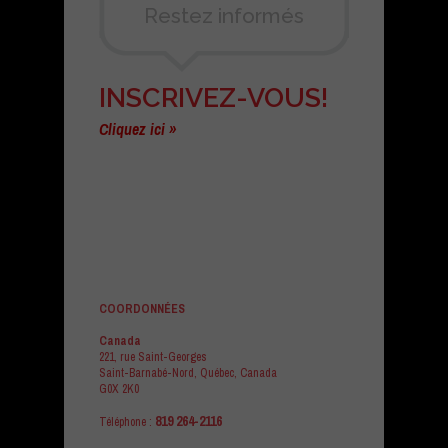
Restez informés
INSCRIVEZ-VOUS!
Cliquez ici »
COORDONNÉES
Canada
221, rue Saint-Georges
Saint-Barnabé-Nord, Québec, Canada
G0X 2K0
819 264-2116
Téléphone :